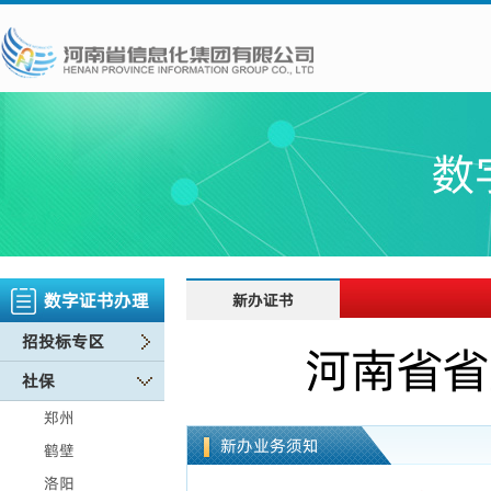
数
数字证书办理
新办证书
招投标专区
河南省省
社保
郑州
新办业务须知
鹤壁
洛阳